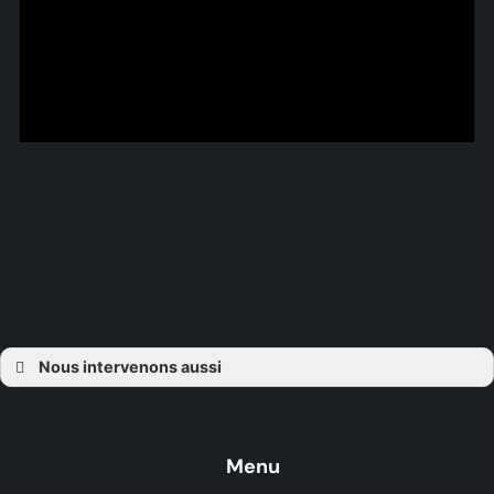
Nous intervenons aussi
Création carport
Création carport Aiguebelle
Création carport Bormes-les-Mimosas
Création La Londe-les-Maures
Création carport Cap Bénat
Menu
Création carport Cap Nègre
Création carport Le Lavandou